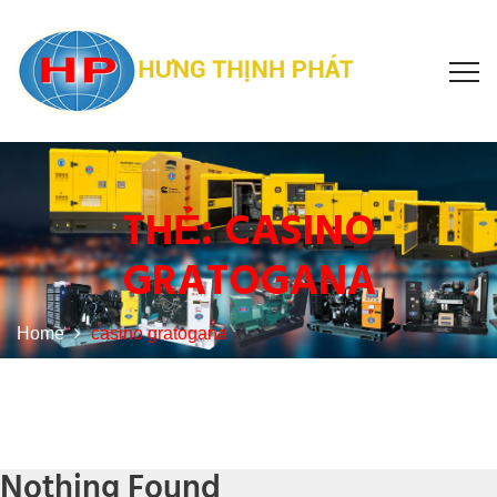
THẺ:
CASINO
GRATOGANA
Home
casino gratogana
Nothing Found