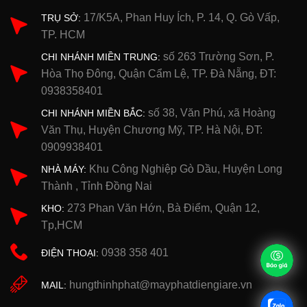
17/K5A, Phan Huy Ích, P. 14, Q. Gò Vấp,
TRỤ SỞ:
TP. HCM
số 263 Trường Sơn, P.
CHI NHÁNH MIỀN TRUNG:
Hòa Thọ Đông, Quận Cẩm Lệ, TP. Đà Nẵng, ĐT:
0938358401
số 38, Văn Phú, xã Hoàng
CHI NHÁNH MIỀN BẮC:
Văn Thụ, Huyện Chương Mỹ, TP. Hà Nội, ĐT:
0909938401
Khu Công Nghiệp Gò Dầu, Huyện Long
NHÀ MÁY:
Thành , Tỉnh Đồng Nai
273 Phan Văn Hớn, Bà Điểm, Quận 12,
KHO:
Tp,HCM
0938 358 401
ĐIỆN THOẠI:
hungthinhphat@mayphatdiengiare.vn
MAIL: