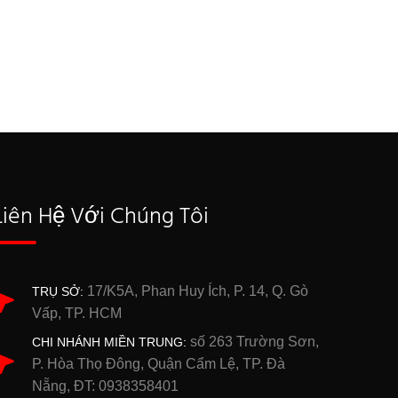
Liên Hệ Với Chúng Tôi
17/K5A, Phan Huy Ích, P. 14, Q. Gò
TRỤ SỞ:
Vấp, TP. HCM
số 263 Trường Sơn,
CHI NHÁNH MIỀN TRUNG:
P. Hòa Thọ Đông, Quận Cẩm Lệ, TP. Đà
Nẵng, ĐT: 0938358401