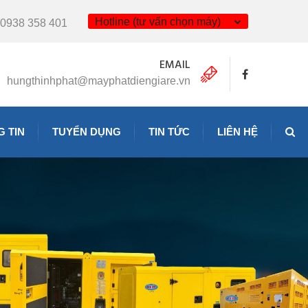
Hotline (tư vấn chọn máy)
0938 358 401
EMAIL
hungthinhphat@mayphatdiengiare.vn
 TIN
TUYỂN DỤNG
TIN TỨC
LIÊN HỆ