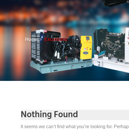
Home
Excursions
Nothing Found
It seems we can’t find what you’re looking for. Perha