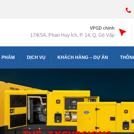
VPGD chính
17/K5A, Phan Huy Ích, P. 14, Q. Gò Vấp
 PHẨM
DỊCH VỤ
KHÁCH HÀNG – DỰ ÁN
THÔNG