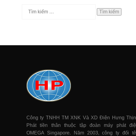
Tìm
kiếm
cho:
Công ty TNHH TM XNK Và XD Điện Hưng Thị
Phát tiền thân thuộc tập đoàn máy phát điê
OMEGA Singapore. Năm 2003, công ty đổi t