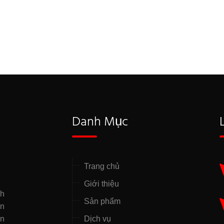
Danh Mục
Trang chủ
Giới thiệu
nh
Sản phẩm
̣n
ên
Dịch vụ