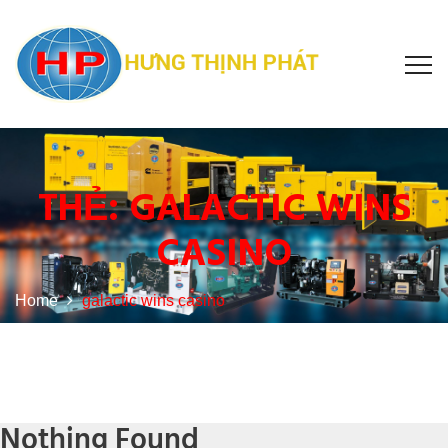
THẺ:
GALACTIC WINS
CASINO
Home
galactic wins casino
Nothing Found