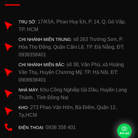
17/K5A, Phan Huy Ích, P. 14, Q. Gò Vấp,
TRỤ SỞ:
TP. HCM
số 263 Trường Sơn, P.
CHI NHÁNH MIỀN TRUNG:
Hòa Thọ Đông, Quận Cẩm Lệ, TP. Đà Nẵng, ĐT:
0938358401
số 38, Văn Phú, xã Hoàng
CHI NHÁNH MIỀN BẮC:
Văn Thụ, Huyện Chương Mỹ, TP. Hà Nội, ĐT:
0909938401
Khu Công Nghiệp Gò Dầu, Huyện Long
NHÀ MÁY:
Thành , Tỉnh Đồng Nai
273 Phan Văn Hớn, Bà Điểm, Quận 12,
KHO:
Tp,HCM
0938 358 401
ĐIỆN THOẠI: