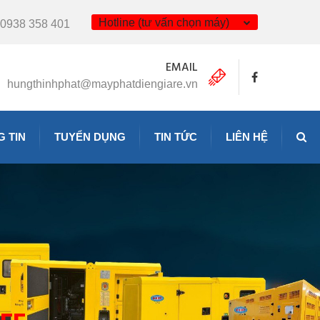
Hotline (tư vấn chọn máy)
0938 358 401
EMAIL
hungthinhphat@mayphatdiengiare.vn
 TIN
TUYỂN DỤNG
TIN TỨC
LIÊN HỆ