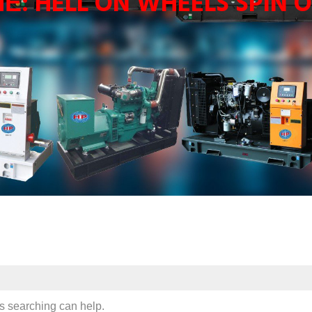
HẺ:
HELL ON WHEELS SPIN O
ps searching can help.