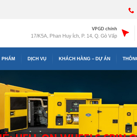
VPGD chính
17/K5A, Phan Huy Ích, P. 14, Q. Gò Vấp
 PHẨM
DỊCH VỤ
KHÁCH HÀNG – DỰ ÁN
THÔNG