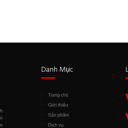
Danh Mục
Trang chủ
Giới thiệu
nh
Sản phẩm
̣n
ên
Dịch vụ