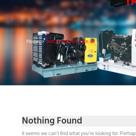
T
Home
hell on wheels spin off
Nothing Found
It seems we can’t find what you’re looking for. Perha