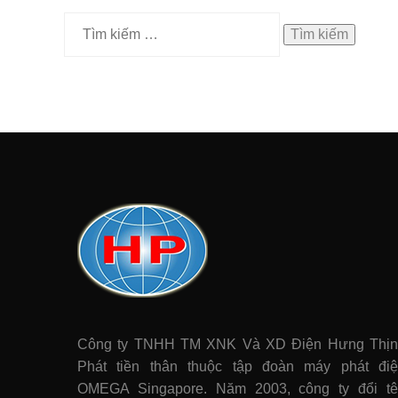
Tìm
kiếm
cho:
Công ty TNHH TM XNK Và XD Điện Hưng Thị
Phát tiền thân thuộc tập đoàn máy phát điê
OMEGA Singapore. Năm 2003, công ty đổi t