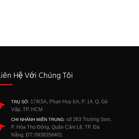
Liên Hệ Với Chúng Tôi
17/K5A, Phan Huy Ích, P. 14, Q. Gò
TRỤ SỞ:
Vấp, TP. HCM
số 263 Trường Sơn,
CHI NHÁNH MIỀN TRUNG:
P. Hòa Thọ Đông, Quận Cẩm Lệ, TP. Đà
Nẵng, ĐT: 0938358401