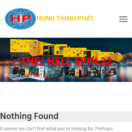
THẺ:
HELL SPIN 22
Home
hell spin 22
Nothing Found
It seems we can’t find what you’re looking for. Perhaps