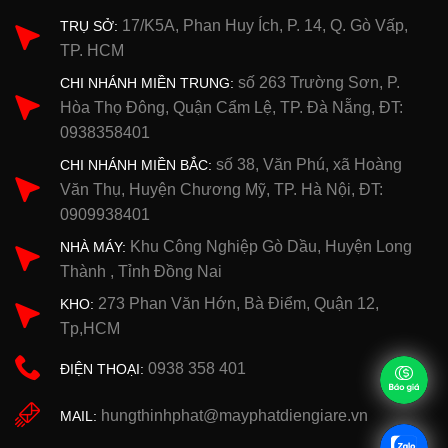
17/K5A, Phan Huy Ích, P. 14, Q. Gò Vấp,
TRỤ SỞ:
TP. HCM
số 263 Trường Sơn, P.
CHI NHÁNH MIỀN TRUNG:
Hòa Thọ Đông, Quận Cẩm Lệ, TP. Đà Nẵng, ĐT:
0938358401
số 38, Văn Phú, xã Hoàng
CHI NHÁNH MIỀN BẮC:
Văn Thụ, Huyện Chương Mỹ, TP. Hà Nội, ĐT:
0909938401
Khu Công Nghiệp Gò Dầu, Huyện Long
NHÀ MÁY:
Thành , Tỉnh Đồng Nai
273 Phan Văn Hớn, Bà Điểm, Quận 12,
KHO:
Tp,HCM
0938 358 401
ĐIỆN THOẠI:
hungthinhphat@mayphatdiengiare.vn
MAIL: