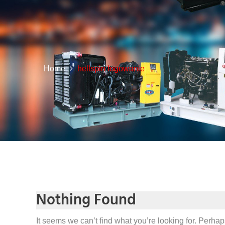
Home
hellspin logowanie
Nothing Found
It seems we can’t find what you’re looking for. Perha