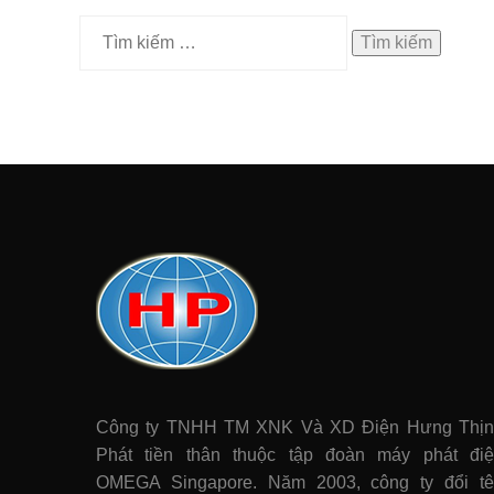
Tìm
kiếm
cho:
Công ty TNHH TM XNK Và XD Điện Hưng Thị
Phát tiền thân thuộc tập đoàn máy phát điê
OMEGA Singapore. Năm 2003, công ty đổi t