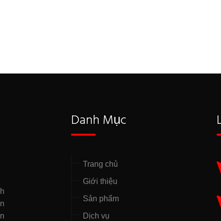
Danh Mục
Trang chủ
Giới thiệu
nh
Sản phẩm
̣n
ên
Dịch vụ