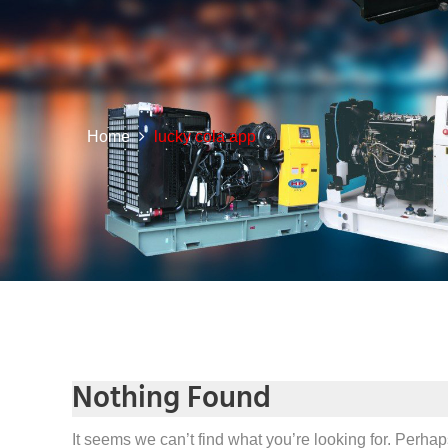
Home
lucky cola app
Nothing Found
It seems we can’t find what you’re looking for. Perha