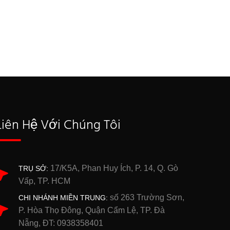
Liên Hệ Với Chúng Tôi
17/K5A, Phan Huy Ích, P. 14, Q. Gò
TRỤ SỞ:
Vấp, TP. HCM
số 263 Trường Sơn,
CHI NHÁNH MIỀN TRUNG:
P. Hòa Thọ Đông, Quận Cẩm Lệ, TP. Đà
Nẵng, ĐT: 0938358401