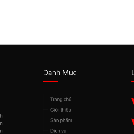
Danh Mục
Trang chủ
Giới thiệu
nh
Sản phẩm
̣n
ên
Dịch vụ