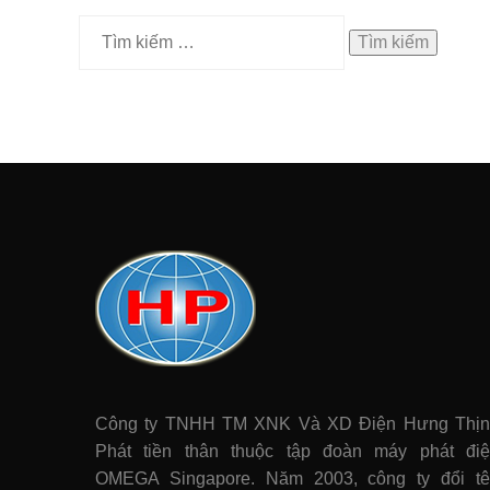
Tìm
kiếm
cho:
Công ty TNHH TM XNK Và XD Điện Hưng Thị
Phát tiền thân thuộc tập đoàn máy phát điê
OMEGA Singapore. Năm 2003, công ty đổi t