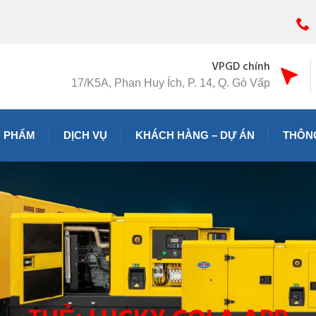
VPGD chính
17/K5A, Phan Huy Ích, P. 14, Q. Gò Vấp
 PHẨM
DỊCH VỤ
KHÁCH HÀNG – DỰ ÁN
THÔNG