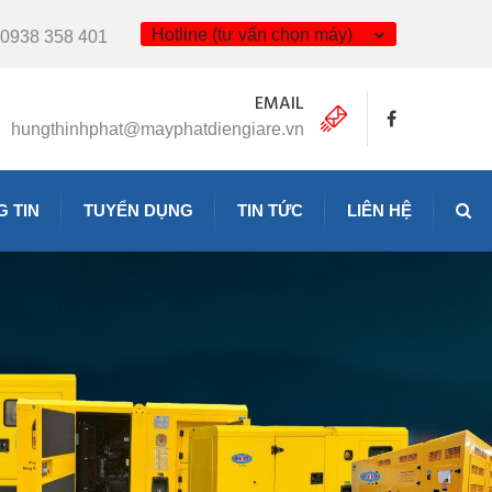
Hotline (tư vấn chọn máy)
0938 358 401
EMAIL
hungthinhphat@mayphatdiengiare.vn
 TIN
TUYỂN DỤNG
TIN TỨC
LIÊN HỆ