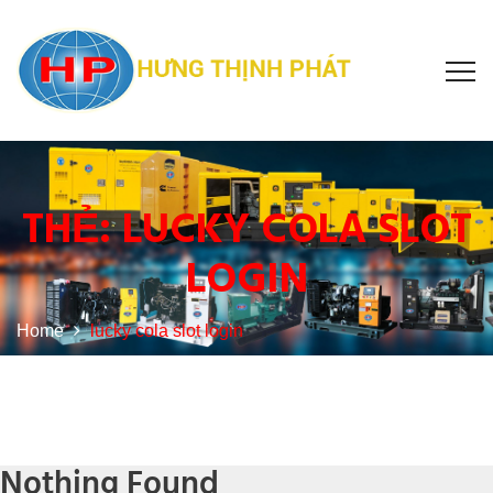
THẺ:
LUCKY COLA SLOT
LOGIN
Home
lucky cola slot login
Nothing Found