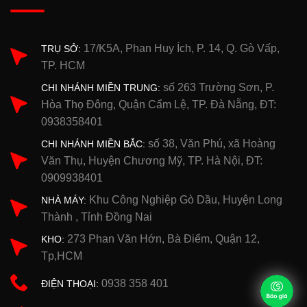
17/K5A, Phan Huy Ích, P. 14, Q. Gò Vấp,
TRỤ SỞ:
TP. HCM
số 263 Trường Sơn, P.
CHI NHÁNH MIỀN TRUNG:
Hòa Thọ Đông, Quận Cẩm Lệ, TP. Đà Nẵng, ĐT:
0938358401
số 38, Văn Phú, xã Hoàng
CHI NHÁNH MIỀN BẮC:
Văn Thụ, Huyện Chương Mỹ, TP. Hà Nội, ĐT:
0909938401
Khu Công Nghiệp Gò Dầu, Huyện Long
NHÀ MÁY:
Thành , Tỉnh Đồng Nai
273 Phan Văn Hớn, Bà Điểm, Quận 12,
KHO:
Tp,HCM
0938 358 401
ĐIỆN THOẠI: