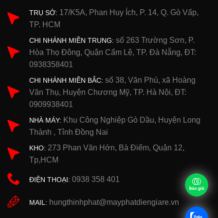
17/K5A, Phan Huy Ích, P. 14, Q. Gò Vấp,
TRỤ SỞ:
TP. HCM
số 263 Trường Sơn, P.
CHI NHÁNH MIỀN TRUNG:
Hòa Thọ Đông, Quận Cẩm Lệ, TP. Đà Nẵng, ĐT:
0938358401
số 38, Văn Phú, xã Hoàng
CHI NHÁNH MIỀN BẮC:
Văn Thụ, Huyện Chương Mỹ, TP. Hà Nội, ĐT:
0909938401
Khu Công Nghiệp Gò Dầu, Huyện Long
NHÀ MÁY:
Thành , Tỉnh Đồng Nai
273 Phan Văn Hớn, Bà Điểm, Quận 12,
KHO:
Tp,HCM
0938 358 401
ĐIỆN THOẠI:
hungthinhphat@mayphatdiengiare.vn
MAIL: