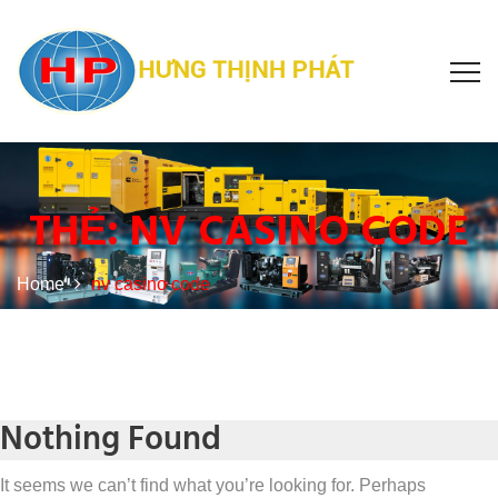
THẺ:
NV CASINO CODE
Home
nv casino code
Nothing Found
It seems we can’t find what you’re looking for. Perhaps