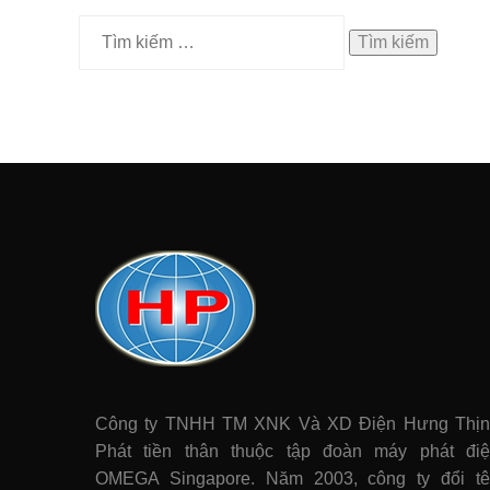
Tìm
kiếm
cho:
Công ty TNHH TM XNK Và XD Điện Hưng Thị
Phát tiền thân thuộc tập đoàn máy phát điê
OMEGA Singapore. Năm 2003, công ty đổi t