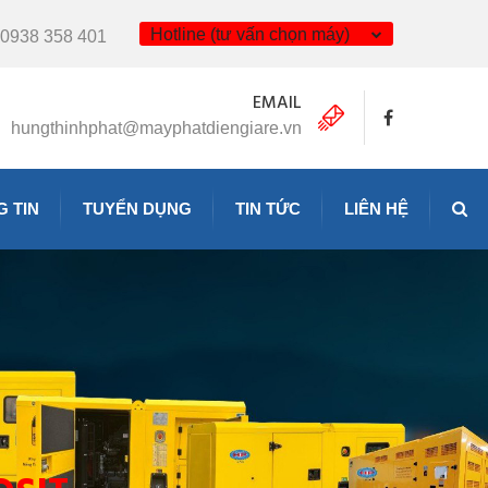
Hotline (tư vấn chọn máy)
0938 358 401
EMAIL
hungthinhphat@mayphatdiengiare.vn
 TIN
TUYỂN DỤNG
TIN TỨC
LIÊN HỆ