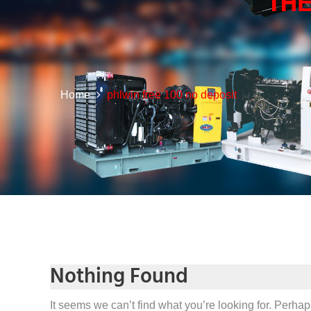
TH
Home
phlwin free 100 no deposit
Nothing Found
It seems we can’t find what you’re looking for. Perha