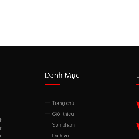
Danh Mục
Trang chủ
Giới thiệu
nh
Sản phẩm
̣n
ên
Dịch vụ