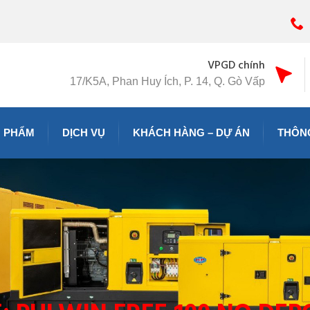
VPGD chính
17/K5A, Phan Huy Ích, P. 14, Q. Gò Vấp
 PHẨM
DỊCH VỤ
KHÁCH HÀNG – DỰ ÁN
THÔNG