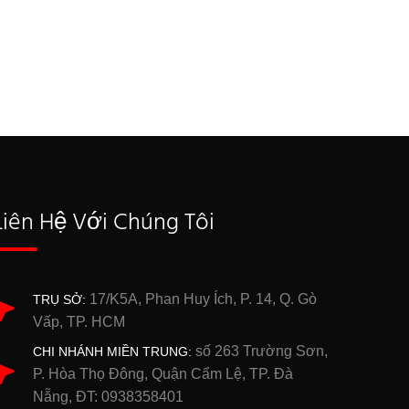
Liên Hệ Với Chúng Tôi
17/K5A, Phan Huy Ích, P. 14, Q. Gò
TRỤ SỞ:
Vấp, TP. HCM
số 263 Trường Sơn,
CHI NHÁNH MIỀN TRUNG:
P. Hòa Thọ Đông, Quận Cẩm Lệ, TP. Đà
Nẵng, ĐT: 0938358401