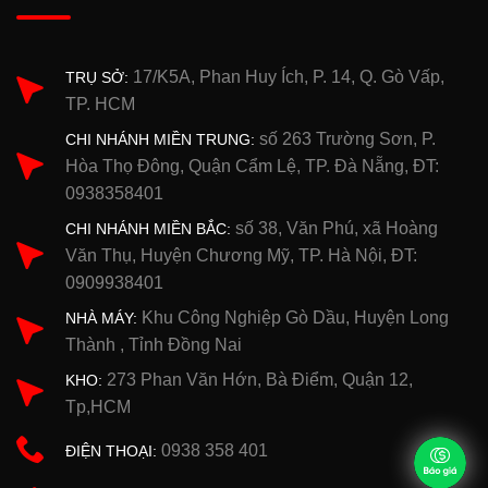
17/K5A, Phan Huy Ích, P. 14, Q. Gò Vấp,
TRỤ SỞ:
TP. HCM
số 263 Trường Sơn, P.
CHI NHÁNH MIỀN TRUNG:
Hòa Thọ Đông, Quận Cẩm Lệ, TP. Đà Nẵng, ĐT:
0938358401
số 38, Văn Phú, xã Hoàng
CHI NHÁNH MIỀN BẮC:
Văn Thụ, Huyện Chương Mỹ, TP. Hà Nội, ĐT:
0909938401
Khu Công Nghiệp Gò Dầu, Huyện Long
NHÀ MÁY:
Thành , Tỉnh Đồng Nai
273 Phan Văn Hớn, Bà Điểm, Quận 12,
KHO:
Tp,HCM
0938 358 401
ĐIỆN THOẠI: