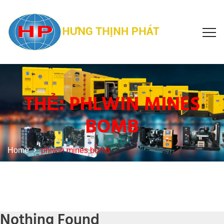
THẺ:
PHLWIN MINES
BOMB
Home
phlwin mines bomb
Nothing Found