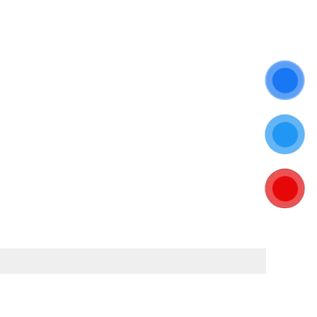
0938358401