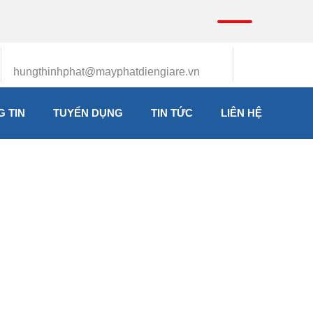
EMAIL
hungthinhphat@mayphatdiengiare.vn
 TIN
TUYỂN DỤNG
TIN TỨC
LIÊN HỆ
O