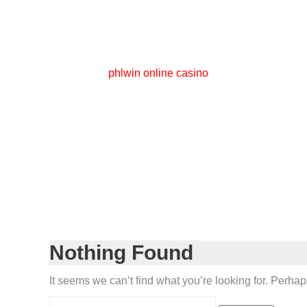
Home
phlwin online casino
Nothing Found
It seems we can’t find what you’re looking for. Perha
Tìm