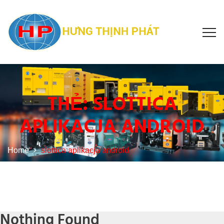
THẺ:
SLOTTICA
APLIKACJA ANDROID
Home
slottica aplikacja android
Nothing Found