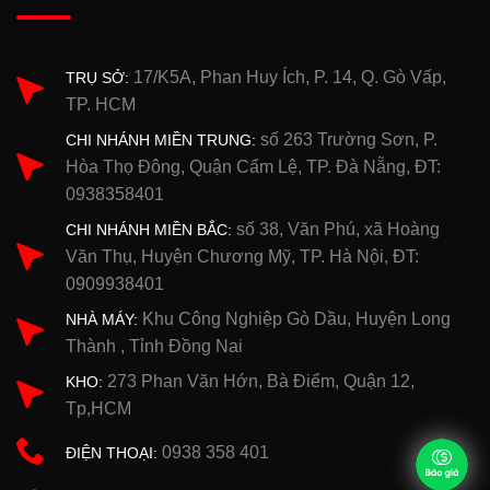
17/K5A, Phan Huy Ích, P. 14, Q. Gò Vấp,
TRỤ SỞ:
TP. HCM
số 263 Trường Sơn, P.
CHI NHÁNH MIỀN TRUNG:
Hòa Thọ Đông, Quận Cẩm Lệ, TP. Đà Nẵng, ĐT:
0938358401
số 38, Văn Phú, xã Hoàng
CHI NHÁNH MIỀN BẮC:
Văn Thụ, Huyện Chương Mỹ, TP. Hà Nội, ĐT:
0909938401
Khu Công Nghiệp Gò Dầu, Huyện Long
NHÀ MÁY:
Thành , Tỉnh Đồng Nai
273 Phan Văn Hớn, Bà Điểm, Quận 12,
KHO:
Tp,HCM
0938 358 401
ĐIỆN THOẠI: