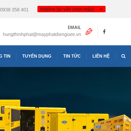
Hotline (tư vấn chọn máy)
0938 358 401
EMAIL
hungthinhphat@mayphatdiengiare.vn
 TIN
TUYỂN DỤNG
TIN TỨC
LIÊN HỆ