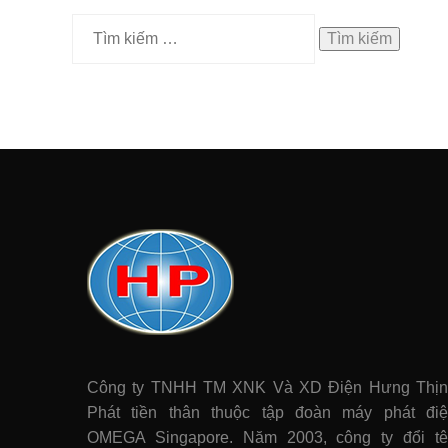
Tìm
kiếm
cho:
Công ty TNHH TM XNK Và XD Điện Hưng Thị
Phát tiền thân thuộc tập đoàn máy phát điê
OMEGA Singapore. Năm 2003, công ty đổi t