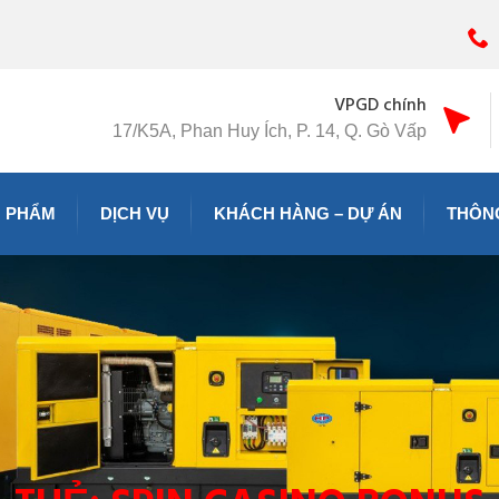
VPGD chính
17/K5A, Phan Huy Ích, P. 14, Q. Gò Vấp
 PHẨM
DỊCH VỤ
KHÁCH HÀNG – DỰ ÁN
THÔNG