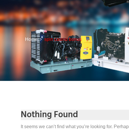
Home
spin casino bonus
Nothing Found
It seems we can’t find what you’re looking for. Perha