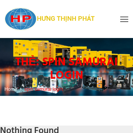
THẺ:
SPIN SAMURAI
LOGIN
Home
spin samurai login
Nothing Found