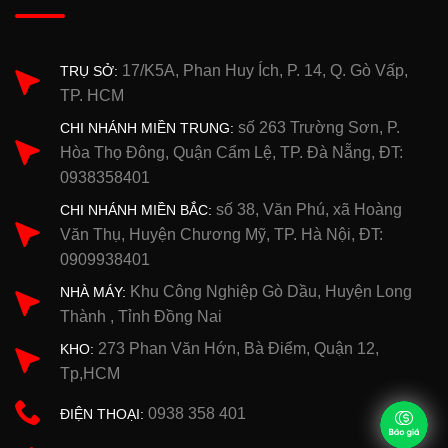
17/K5A, Phan Huy Ích, P. 14, Q. Gò Vấp,
TRỤ SỞ:
TP. HCM
số 263 Trường Sơn, P.
CHI NHÁNH MIỀN TRUNG:
Hòa Thọ Đông, Quận Cẩm Lệ, TP. Đà Nẵng, ĐT:
0938358401
số 38, Văn Phú, xã Hoàng
CHI NHÁNH MIỀN BẮC:
Văn Thụ, Huyện Chương Mỹ, TP. Hà Nội, ĐT:
0909938401
Khu Công Nghiệp Gò Dầu, Huyện Long
NHÀ MÁY:
Thành , Tỉnh Đồng Nai
273 Phan Văn Hớn, Bà Điểm, Quận 12,
KHO:
Tp,HCM
0938 358 401
ĐIỆN THOẠI: