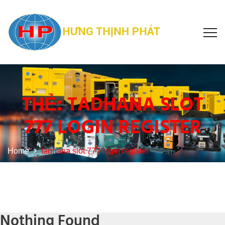
THẺ:
TADHANA SLOT
777 LOGIN REGISTER
Home
tadhana slot 777 login register
Nothing Found