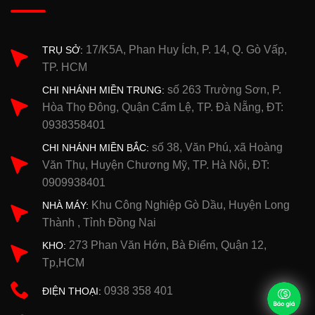
17/K5A, Phan Huy Ích, P. 14, Q. Gò Vấp,
TRỤ SỞ:
TP. HCM
số 263 Trường Sơn, P.
CHI NHÁNH MIỀN TRUNG:
Hòa Thọ Đông, Quận Cẩm Lệ, TP. Đà Nẵng, ĐT:
0938358401
số 38, Văn Phú, xã Hoàng
CHI NHÁNH MIỀN BẮC:
Văn Thụ, Huyện Chương Mỹ, TP. Hà Nội, ĐT:
0909938401
Khu Công Nghiệp Gò Dầu, Huyện Long
NHÀ MÁY:
Thành , Tỉnh Đồng Nai
273 Phan Văn Hớn, Bà Điểm, Quận 12,
KHO:
Tp,HCM
0938 358 401
ĐIỆN THOẠI: