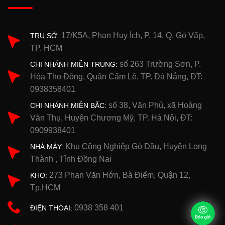
17/K5A, Phan Huy Ích, P. 14, Q. Gò Vấp,
TRỤ SỞ:
TP. HCM
số 263 Trường Sơn, P.
CHI NHÁNH MIỀN TRUNG:
Hòa Thọ Đông, Quận Cẩm Lệ, TP. Đà Nẵng, ĐT:
0938358401
số 38, Văn Phú, xã Hoàng
CHI NHÁNH MIỀN BẮC:
Văn Thụ, Huyện Chương Mỹ, TP. Hà Nội, ĐT:
0909938401
Khu Công Nghiệp Gò Dầu, Huyện Long
NHÀ MÁY:
Thành , Tỉnh Đồng Nai
273 Phan Văn Hớn, Bà Điểm, Quận 12,
KHO:
Tp,HCM
0938 358 401
ĐIỆN THOẠI: