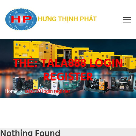
THẺ:
TALA888 LOGIN
REGISTER
Home
tala888 login register
Nothing Found