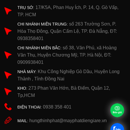
17/K5A, Phan Huy Ích, P. 14, Q. Gò Vấp,
TRỤ SỞ:
TP. HCM
số 263 Trường Sơn, P.
CHI NHÁNH MIỀN TRUNG:
Hòa Thọ Đông, Quận Cẩm Lệ, TP. Đà Nẵng, ĐT:
0938358401
số 38, Văn Phú, xã Hoàng
CHI NHÁNH MIỀN BẮC:
Văn Thụ, Huyện Chương Mỹ, TP. Hà Nội, ĐT:
0909938401
Khu Công Nghiệp Gò Dầu, Huyện Long
NHÀ MÁY:
Thành , Tỉnh Đồng Nai
273 Phan Văn Hớn, Bà Điểm, Quận 12,
KHO:
Tp,HCM
0938 358 401
ĐIỆN THOẠI:
hungthinhphat@mayphatdiengiare.vn
MAIL: