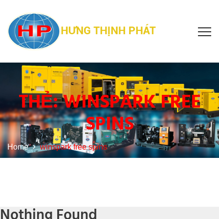
THẺ:
WINSPARK FREE
SPINS
Home
winspark free spins
Nothing Found