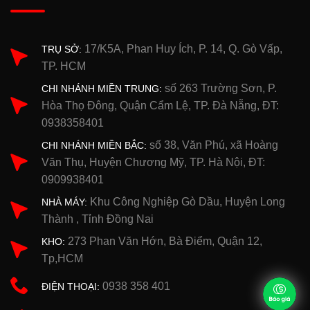
17/K5A, Phan Huy Ích, P. 14, Q. Gò Vấp,
TRỤ SỞ:
TP. HCM
số 263 Trường Sơn, P.
CHI NHÁNH MIỀN TRUNG:
Hòa Thọ Đông, Quận Cẩm Lệ, TP. Đà Nẵng, ĐT:
0938358401
số 38, Văn Phú, xã Hoàng
CHI NHÁNH MIỀN BẮC:
Văn Thụ, Huyện Chương Mỹ, TP. Hà Nội, ĐT:
0909938401
Khu Công Nghiệp Gò Dầu, Huyện Long
NHÀ MÁY:
Thành , Tỉnh Đồng Nai
273 Phan Văn Hớn, Bà Điểm, Quận 12,
KHO:
Tp,HCM
0938 358 401
ĐIỆN THOẠI: