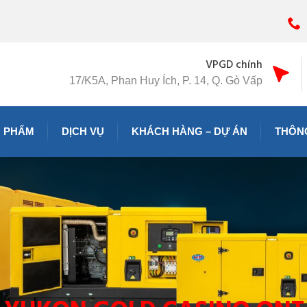
VPGD chính
17/K5A, Phan Huy Ích, P. 14, Q. Gò Vấp
 PHẨM
DỊCH VỤ
KHÁCH HÀNG – DỰ ÁN
THÔNG