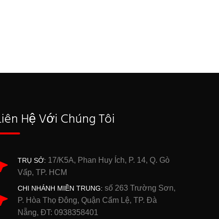
Liên Hệ Với Chúng Tôi
17/K5A, Phan Huy Ích, P. 14, Q. Gò
TRỤ SỞ:
Vấp, TP. HCM
số 263 Trường Sơn,
CHI NHÁNH MIỀN TRUNG:
P. Hòa Thọ Đông, Quận Cẩm Lệ, TP. Đà
Nẵng, ĐT: 0938358401