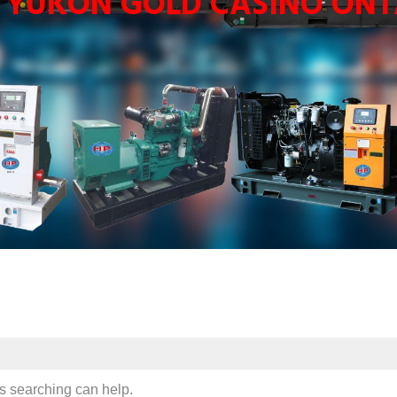
:
YUKON GOLD CASINO ONT
ps searching can help.