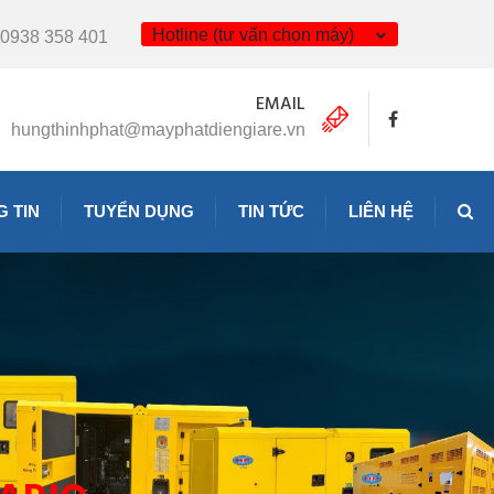
Hotline (tư vấn chọn máy)
0938 358 401
EMAIL
hungthinhphat@mayphatdiengiare.vn
 TIN
TUYỂN DỤNG
TIN TỨC
LIÊN HỆ