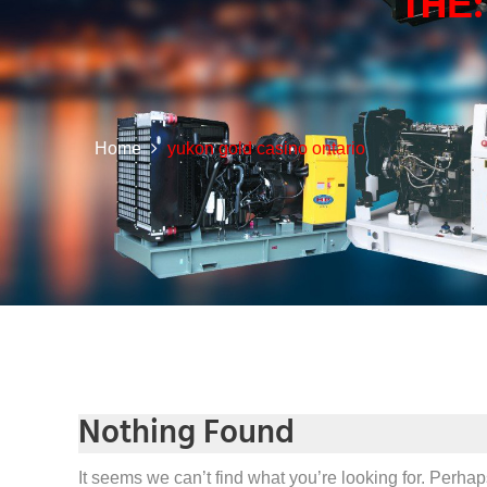
THẺ
Home
yukon gold casino ontario
Nothing Found
It seems we can’t find what you’re looking for. Perha