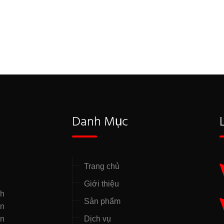
Danh Mục
Trang chủ
Giới thiệu
nh
Sản phẩm
̣n
ên
Dịch vụ