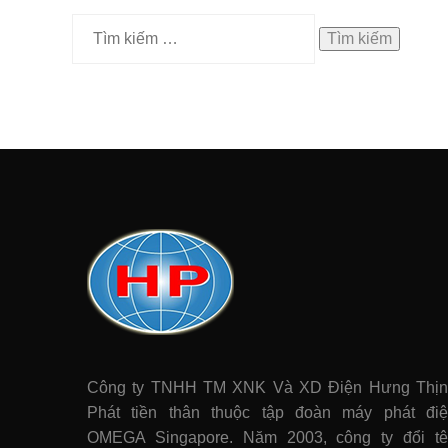
Tìm
kiếm
cho:
Công ty TNHH TM XNK Và XD Điện Hưng Thị
Phát tiền thân thuộc tập đoàn máy phát điê
OMEGA Singapore. Năm 2003, công ty đổi t