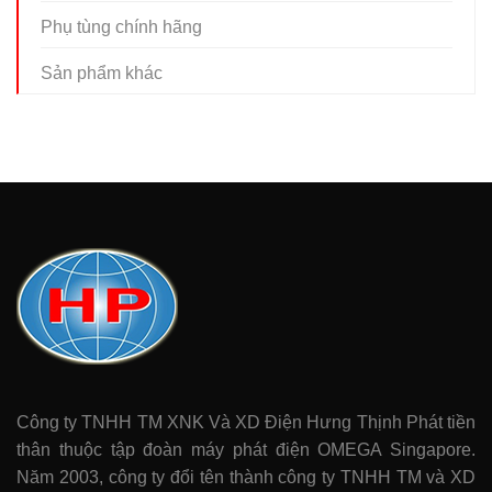
Phụ tùng chính hãng
Sản phẩm khác
Công ty TNHH TM XNK Và XD Điện Hưng Thịnh Phát tiền
thân thuộc tập đoàn máy phát điện OMEGA Singapore.
Năm 2003, công ty đổi tên thành công ty TNHH TM và XD