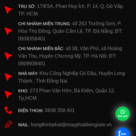
17/K5A, Phan Huy Ích, P. 14, Q. Gò Vấp,
TRỤ SỞ:
TP. HCM
số 263 Trường Sơn, P.
CHI NHÁNH MIỀN TRUNG:
Hòa Thọ Đông, Quận Cẩm Lệ, TP. Đà Nẵng, ĐT:
0938358401
số 38, Văn Phú, xã Hoàng
CHI NHÁNH MIỀN BẮC:
Văn Thụ, Huyện Chương Mỹ, TP. Hà Nội, ĐT:
0909938401
Khu Công Nghiệp Gò Dầu, Huyện Long
NHÀ MÁY:
Thành , Tỉnh Đồng Nai
273 Phan Văn Hớn, Bà Điểm, Quận 12,
KHO:
Tp,HCM
0938 358 401
ĐIỆN THOẠI:
hungthinhphat@mayphatdiengiare.vn
MAIL: