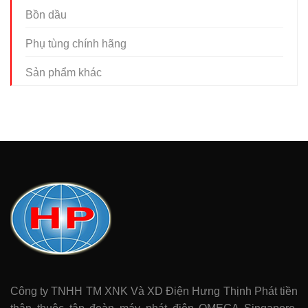
Bồn dầu
Phụ tùng chính hãng
Sản phẩm khác
Công ty TNHH TM XNK Và XD Điện Hưng Thịnh Phát tiền