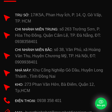
17/K5A, Phan Huy Ích, P. 14, Q. Gò Vấp,
TRỤ SỞ:
TP. HCM
số 263 Trường Sơn, P.
CHI NHÁNH MIỀN TRUNG:
Hòa Thọ Đông, Quận Cẩm Lệ, TP. Đà Nẵng, ĐT:
0938358401
số 38, Văn Phú, xã Hoàng
CHI NHÁNH MIỀN BẮC:
Văn Thụ, Huyện Chương Mỹ, TP. Hà Nội, ĐT:
0909938401
Khu Công Nghiệp Gò Dầu, Huyện Long
NHÀ MÁY:
Thành , Tỉnh Đồng Nai
273 Phan Văn Hớn, Bà Điểm, Quận 12,
KHO:
Tp,HCM
0938 358 401
ĐIỆN THOẠI: