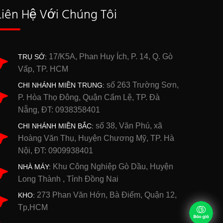
Liên Hệ Với Chúng Tôi
17/K5A, Phan Huy Ích, P. 14, Q. Gò
TRỤ SỞ:
Vấp, TP. HCM
số 263 Trường Sơn,
CHI NHÁNH MIỀN TRUNG:
P. Hòa Thọ Đông, Quận Cẩm Lệ, TP. Đà
Nẵng, ĐT: 0938358401
số 38, Văn Phú, xã
CHI NHÁNH MIỀN BẮC:
Hoàng Văn Thụ, Huyện Chương Mỹ, TP. Hà
Nội, ĐT: 0909938401
Khu Công Nghiệp Gò Dầu, Huyện
NHÀ MÁY:
Long Thành , Tỉnh Đồng Nai
273 Phan Văn Hớn, Bà Điểm, Quận 12,
KHO:
Tp,HCM