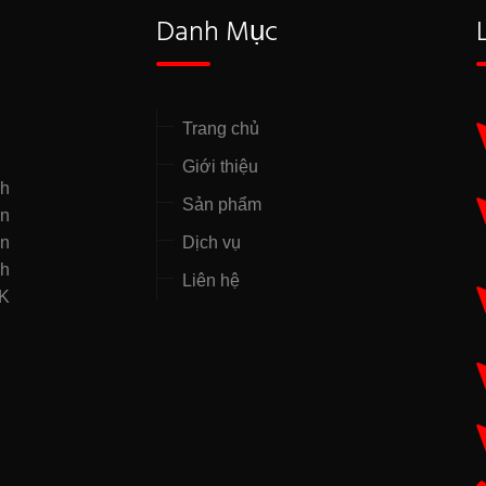
Danh Mục
Trang chủ
Giới thiệu
nh
Sản phẩm
̣n
ên
Dịch vụ
nh
Liên hệ
NK