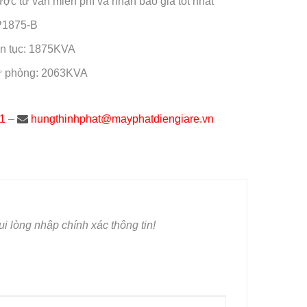
ược tư vấn miễn phí và nhận báo giá tốt nhất
P1875-B
ên tục: 1875KVA
ự phòng: 2063KVA
1
–
hungthinhphat@mayphatdiengiare.vn
i lòng nhập chính xác thông tin!