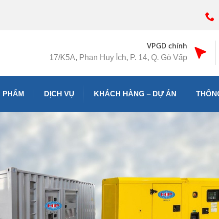
VPGD chính
17/K5A, Phan Huy Ích, P. 14, Q. Gò Vấp
 PHẨM
DỊCH VỤ
KHÁCH HÀNG – DỰ ÁN
THÔNG