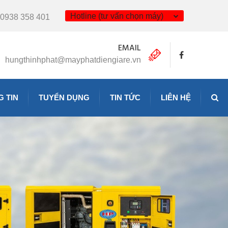
Hotline (tư vấn chọn máy)
0938 358 401
EMAIL
hungthinhphat@mayphatdiengiare.vn
 TIN
TUYỂN DỤNG
TIN TỨC
LIÊN HỆ