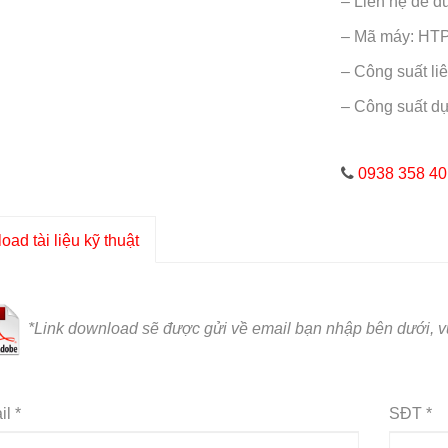
– Liên hệ để đ
– Mã máy: HT
– Công suất li
– Công suất d
0938 358 40
ad tài liệu kỹ thuật
*L
ink download sẽ được gửi về email bạn nhập bên dưới, vu
l *
SĐT *