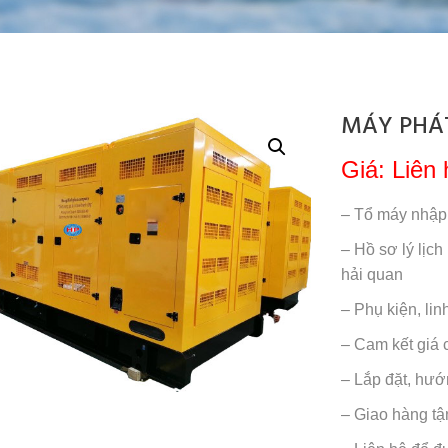
MÁY PHÁT
Giá: Liên 
– Tổ máy nhập
– Hồ sơ lý lịch
hải quan
– Phụ kiện, li
– Cam kết giá c
– Lắp đặt, hướ
– Giao hàng tậ