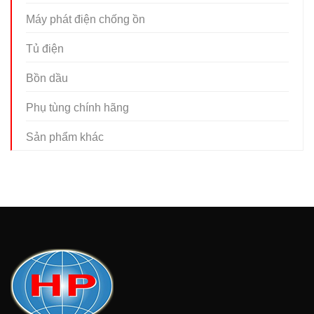
Máy phát điện chống ồn
Tủ điện
Bồn dầu
Phụ tùng chính hãng
Sản phẩm khác