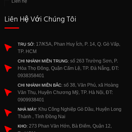
Liên hệ
Liên Hệ Với Chúng Tôi
17/K5A, Phan Huy Ích, P. 14, Q. Gò Vấp,
TRỤ SỞ:
TP. HCM
số 263 Trường Sơn, P.
CHI NHÁNH MIỀN TRUNG:
Hòa Thọ Đông, Quận Cẩm Lệ, TP. Đà Nẵng, ĐT:
0938358401
số 38, Văn Phú, xã Hoàng
CHI NHÁNH MIỀN BẮC:
Văn Thụ, Huyện Chương Mỹ, TP. Hà Nội, ĐT:
0909938401
Khu Công Nghiệp Gò Dầu, Huyện Long
NHÀ MÁY:
Thành , Tỉnh Đồng Nai
273 Phan Văn Hớn, Bà Điểm, Quận 12,
KHO: