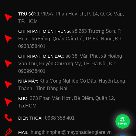
17/K5A, Phan Huy Ích, P. 14, Q. Gò Vấp,
TRỤ SỞ:
TP. HCM
số 263 Trường Sơn, P.
CHI NHÁNH MIỀN TRUNG:
Hòa Thọ Đông, Quận Cẩm Lệ, TP. Đà Nẵng, ĐT:
0938358401
số 38, Văn Phú, xã Hoàng
CHI NHÁNH MIỀN BẮC:
Văn Thụ, Huyện Chương Mỹ, TP. Hà Nội, ĐT:
0909938401
Khu Công Nghiệp Gò Dầu, Huyện Long
NHÀ MÁY:
Thành , Tỉnh Đồng Nai
273 Phan Văn Hớn, Bà Điểm, Quận 12,
KHO:
Tp,HCM
0938 358 401
ĐIỆN THOẠI:
hungthinhphat@mayphatdiengiare.vn
MAIL: