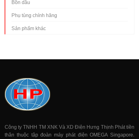
Bồn dầu
Phụ tùng chính hãng
Sản phẩm khác
Công ty TNHH TM XNK Và XD Điện Hưng Thịnh Phát tiền
thân thuộc tập đoàn máy phát điện OMEGA Singapore.