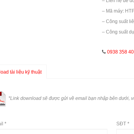
– Liên hệ để đ
– Mã máy: HT
– Công suất li
– Công suất d
0938 358 40
ad tài liệu kỹ thuật
*L
ink download sẽ được gửi về email bạn nhập bên dưới, vu
l *
SĐT *