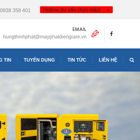
Hotline (tư vấn chọn máy)
0938 358 401
EMAIL
hungthinhphat@mayphatdiengiare.vn
 TIN
TUYỂN DỤNG
TIN TỨC
LIÊN HỆ