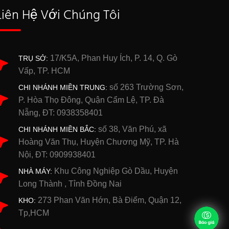
Liên Hệ Với Chúng Tôi
17/K5A, Phan Huy Ích, P. 14, Q. Gò
TRỤ SỞ:
Vấp, TP. HCM
số 263 Trường Sơn,
CHI NHÁNH MIỀN TRUNG:
P. Hòa Thọ Đông, Quận Cẩm Lệ, TP. Đà
Nẵng, ĐT: 0938358401
số 38, Văn Phú, xã
CHI NHÁNH MIỀN BẮC:
Hoàng Văn Thụ, Huyện Chương Mỹ, TP. Hà
Nội, ĐT: 0909938401
Khu Công Nghiệp Gò Dầu, Huyện
NHÀ MÁY:
Long Thành , Tỉnh Đồng Nai
273 Phan Văn Hớn, Bà Điểm, Quận 12,
KHO:
Tp,HCM