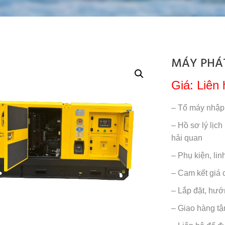
MÁY PHÁ
Giá: Liên 
– Tổ máy nhập
– Hồ sơ lý lịch
hải quan
– Phụ kiện, li
– Cam kết giá c
– Lắp đặt, hướ
– Giao hàng tậ