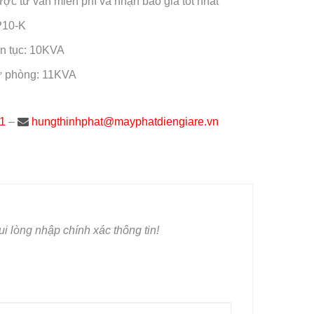
ược tư vấn miễn phí và nhận báo giá tốt nhất
P10-K
ên tục: 10KVA
ự phòng: 11KVA
1
–
hungthinhphat@mayphatdiengiare.vn
i lòng nhập chính xác thông tin!