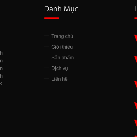
Danh Mục
Trang chủ
Giới thiệu
nh
Sản phẩm
̣n
ên
Dịch vụ
nh
Liên hệ
NK