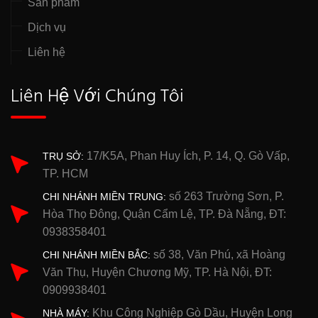
Sản phẩm
Dịch vụ
Liên hệ
Liên Hệ Với Chúng Tôi
17/K5A, Phan Huy Ích, P. 14, Q. Gò Vấp,
TRỤ SỞ:
TP. HCM
số 263 Trường Sơn, P.
CHI NHÁNH MIỀN TRUNG:
Hòa Thọ Đông, Quận Cẩm Lệ, TP. Đà Nẵng, ĐT:
0938358401
số 38, Văn Phú, xã Hoàng
CHI NHÁNH MIỀN BẮC:
Văn Thụ, Huyện Chương Mỹ, TP. Hà Nội, ĐT:
0909938401
Khu Công Nghiệp Gò Dầu, Huyện Long
NHÀ MÁY: