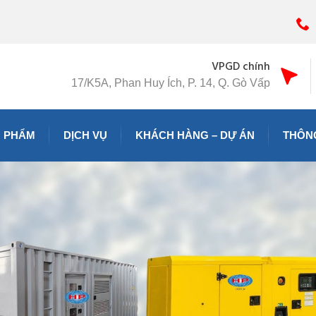
VPGD chính
17/K5A, Phan Huy Ích, P. 14, Q. Gò Vấp
 PHẨM
DỊCH VỤ
KHÁCH HÀNG – DỰ ÁN
THÔNG