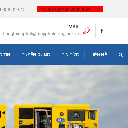
Hotline (tư vấn chọn máy)
0938 358 401
EMAIL
hungthinhphat@mayphatdiengiare.vn
 TIN
TUYỂN DỤNG
TIN TỨC
LIÊN HỆ