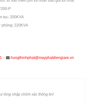
ược tư vấn miễn phí và nhận báo giá tốt nhất
P200-P
ên tục: 200KVA
ự phòng: 220KVA
1
–
hungthinhphat@mayphatdiengiare.vn
i lòng nhập chính xác thông tin!