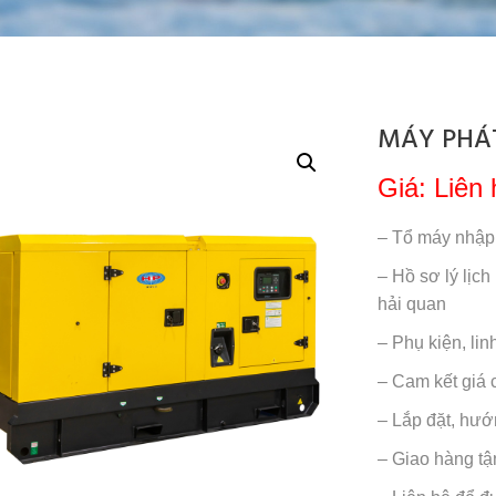
MÁY PHÁT
Giá: Liên 
– Tổ máy nhập
– Hồ sơ lý lịch
hải quan
– Phụ kiện, li
– Cam kết giá c
– Lắp đặt, hướ
– Giao hàng tậ