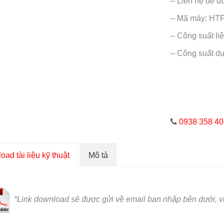
– Liên hệ để đ
– Mã máy: HT
– Công suất li
– Công suất d
0938 358 40
ad tài liệu kỹ thuật
Mô tả
*L
ink download sẽ được gửi về email bạn nhập bên dưới, vu