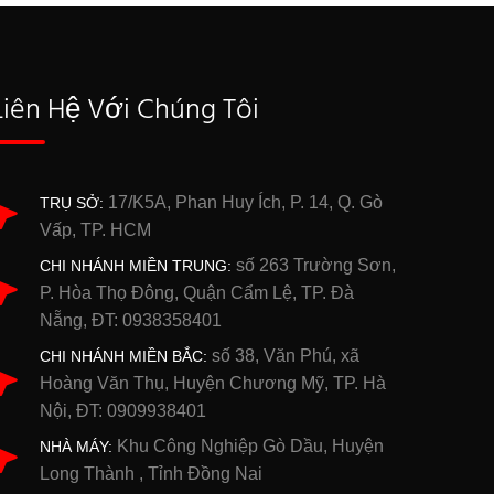
Liên Hệ Với Chúng Tôi
17/K5A, Phan Huy Ích, P. 14, Q. Gò
TRỤ SỞ:
Vấp, TP. HCM
số 263 Trường Sơn,
CHI NHÁNH MIỀN TRUNG:
P. Hòa Thọ Đông, Quận Cẩm Lệ, TP. Đà
Nẵng, ĐT: 0938358401
số 38, Văn Phú, xã
CHI NHÁNH MIỀN BẮC:
Hoàng Văn Thụ, Huyện Chương Mỹ, TP. Hà
Nội, ĐT: 0909938401
Khu Công Nghiệp Gò Dầu, Huyện
NHÀ MÁY:
Long Thành , Tỉnh Đồng Nai