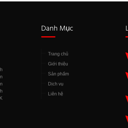
Danh Mục
Trang chủ
Giới thiệu
nh
Sản phẩm
̣n
ên
Dịch vụ
nh
Liên hệ
NK