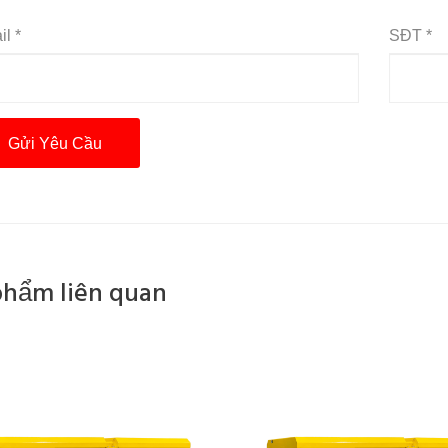
l *
SĐT *
phẩm liên quan