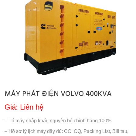
MÁY PHÁT ĐIỆN VOLVO 400KVA
Giá: Liên hệ
– Tổ máy nhập khẩu nguyên bộ chính hãng 100%
– Hồ sơ lý lịch máy đầy đủ: CO, CQ, Packing List, Bill tàu,