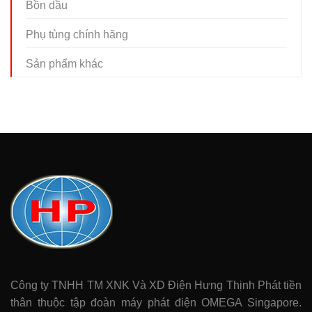
Bồn dầu
Phụ tùng chính hãng
Sản phẩm khác
Công ty TNHH TM XNK Và XD Điện Hưng Thịnh Phát tiền
thân thuộc tập đoàn máy phát điện OMEGA Singapore.