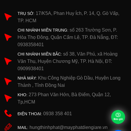
17/K5A, Phan Huy Ích, P. 14, Q. Gò Vấp,
TRỤ SỞ:
TP. HCM
số 263 Trường Sơn, P.
CHI NHÁNH MIỀN TRUNG:
Hòa Thọ Đông, Quận Cẩm Lệ, TP. Đà Nẵng, ĐT:
0938358401
số 38, Văn Phú, xã Hoàng
CHI NHÁNH MIỀN BẮC:
Văn Thụ, Huyện Chương Mỹ, TP. Hà Nội, ĐT:
0909938401
Khu Công Nghiệp Gò Dầu, Huyện Long
NHÀ MÁY:
Thành , Tỉnh Đồng Nai
273 Phan Văn Hớn, Bà Điểm, Quận 12,
KHO:
Tp,HCM
0938 358 401
ĐIỆN THOẠI:
hungthinhphat@mayphatdiengiare.vn
MAIL: