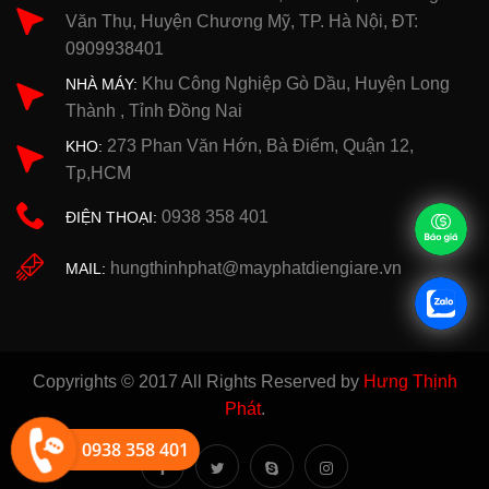
Văn Thụ, Huyện Chương Mỹ, TP. Hà Nội, ĐT:
0909938401
Khu Công Nghiệp Gò Dầu, Huyện Long
NHÀ MÁY:
Thành , Tỉnh Đồng Nai
273 Phan Văn Hớn, Bà Điểm, Quận 12,
KHO:
Tp,HCM
0938 358 401
ĐIỆN THOẠI:
hungthinhphat@mayphatdiengiare.vn
MAIL:
Copyrights © 2017 All Rights Reserved by
Hưng Thịnh
Phát
.
0938 358 401