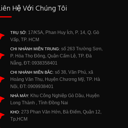
Liên Hệ Với Chúng Tôi
17/K5A, Phan Huy Ích, P. 14, Q. Gò
TRỤ SỞ:
Vấp, TP. HCM
số 263 Trường Sơn,
CHI NHÁNH MIỀN TRUNG:
P. Hòa Thọ Đông, Quận Cẩm Lệ, TP. Đà
Nẵng, ĐT: 0938358401
số 38, Văn Phú, xã
CHI NHÁNH MIỀN BẮC:
Hoàng Văn Thụ, Huyện Chương Mỹ, TP. Hà
Nội, ĐT: 0909938401
Khu Công Nghiệp Gò Dầu, Huyện
NHÀ MÁY:
Long Thành , Tỉnh Đồng Nai
273 Phan Văn Hớn, Bà Điểm, Quận 12,
KHO:
Tp,HCM