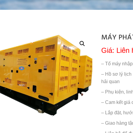
MÁY PHÁT
Giá: Liên 
– Tổ máy nhập
– Hồ sơ lý lịch
hải quan
– Phụ kiện, li
– Cam kết giá c
– Lắp đặt, hướ
– Giao hàng tậ