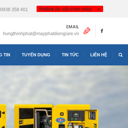
Hotline (tư vấn chọn máy)
0938 358 401
EMAIL
hungthinhphat@mayphatdiengiare.vn
 TIN
TUYỂN DỤNG
TIN TỨC
LIÊN HỆ