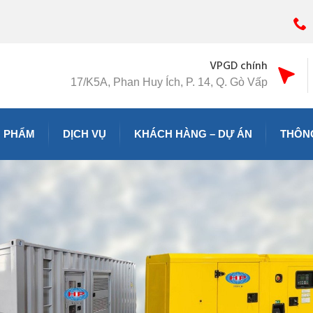
VPGD chính
17/K5A, Phan Huy Ích, P. 14, Q. Gò Vấp
 PHẨM
DỊCH VỤ
KHÁCH HÀNG – DỰ ÁN
THÔNG