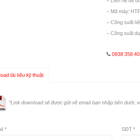
– Liên hệ để đ
– Mã máy: HT
– Công suất li
– Công suất d
0938 358 40
ad tài liệu kỹ thuật
*L
ink download sẽ được gửi về email bạn nhập bên dưới, vu
l *
SĐT *