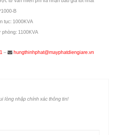
ược tư vấn miễn phí và nhận báo giá tốt nhất
P1000-B
ên tục: 1000KVA
ự phòng: 1100KVA
1
–
hungthinhphat@mayphatdiengiare.vn
i lòng nhập chính xác thông tin!