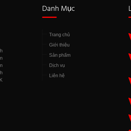
Danh Mục
Trang chủ
Giới thiệu
nh
Sản phẩm
̣n
ên
Dịch vụ
nh
Liên hệ
NK